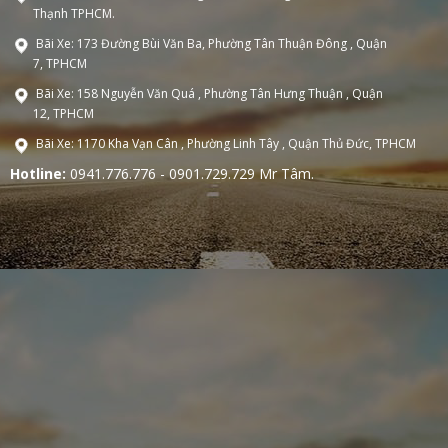
Thạnh TPHCM.
Bãi Xe: 173 Đường Bùi Văn Ba, Phường Tân Thuận Đông , Quận
7, TPHCM
Bãi Xe: 158 Nguyễn Văn Quá , Phường Tân Hưng Thuận , Quận
12, TPHCM
Bãi Xe: 1170 Kha Vạn Cân , Phường Linh Tây , Quận Thủ Đức, TPHCM
Hotline:
0941.776.776 - 0901.729.729 Mr Tâm.