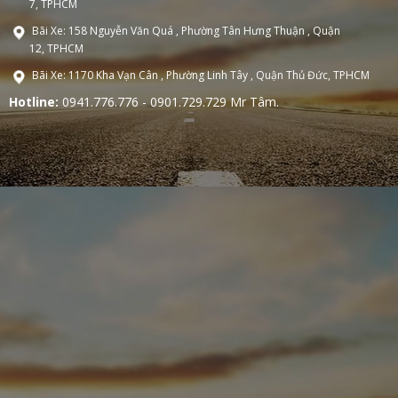
7, TPHCM
Bãi Xe: 158 Nguyễn Văn Quá , Phường Tân Hưng Thuận , Quận
12, TPHCM
Bãi Xe: 1170 Kha Vạn Cân , Phường Linh Tây , Quận Thủ Đức, TPHCM
Hotline:
0941.776.776 - 0901.729.729 Mr Tâm.