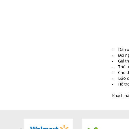
- Dàn xe
- Đội ngũ
- Giá thu
- Thủ tụ
- Cho thu
- Bảo đả
- Hỗ trợ
Khách hà