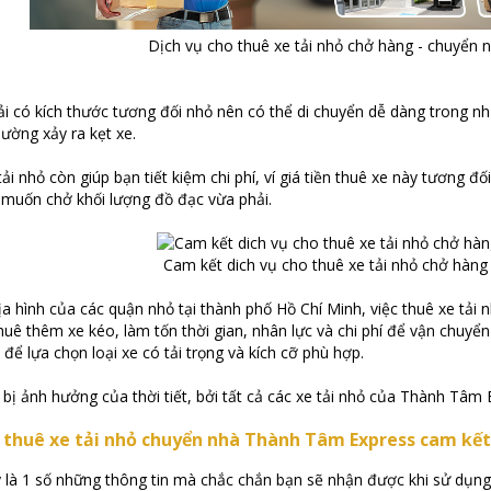
Dịch vụ cho thuê xe tải nhỏ chở hàng - chuyển 
tải có kích thước tương đối nhỏ nên có thể di chuyển dễ dàng trong 
ường xảy ra kẹt xe.
ải nhỏ còn giúp bạn tiết kiệm chi phí, ví giá tiền thuê xe này tương đ
n muốn chở khối lượng đồ đạc vừa phải.
Cam kết dich vụ cho thuê xe tải nhỏ chở hàn
ịa hình của các quận nhỏ tại thành phố Hồ Chí Minh, việc thuê xe tải n
huê thêm xe kéo, làm tốn thời gian, nhân lực và chi phí để vận chuyể
để lựa chọn loại xe có tải trọng và kích cỡ phù hợp.
bị ảnh hưởng của thời tiết, bởi tất cả các xe tải nhỏ của Thành Tâm Ex
 thuê xe tải nhỏ chuyển nhà Thành Tâm Express cam kết
 là 1 số những thông tin mà chắc chắn bạn sẽ nhận được khi sử dụng 