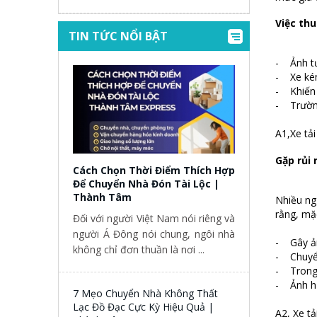
Việc thu
TIN TỨC NỔI BẬT
- Ảnh tướ
- Xe kém
- Khiến b
- Trường
A1,Xe tải
Gặp rủi
Cách Chọn Thời Điểm Thích Hợp
Để Chuyển Nhà Đón Tài Lộc |
Thành Tâm
Nhiều ngư
rằng, mặ
Đối với người Việt Nam nói riêng và
người Á Đông nói chung, ngôi nhà
- Gây ản
không chỉ đơn thuần là nơi ...
- Chuyển
- Trong 
- Ảnh hư
7 Mẹo Chuyển Nhà Không Thất
Lạc Đồ Đạc Cực Kỳ Hiệu Quả |
A2, Xe t