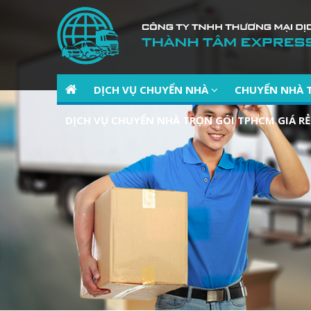
DỊCH VỤ CHUYỂN NHÀ
CHUYỂN NHÀ 
DỊCH VỤ CHUYỂN NHÀ TRỌN GÓI TPHCM GIÁ RẺ