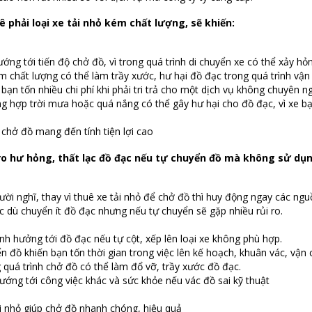
ê phải loại xe tải nhỏ kém chất lượng, sẽ khiến:
ng tới tiến độ chở đồ, vì trong quá trình di chuyển xe có thể xảy hỏng
 chất lượng có thể làm trầy xước, hư hại đồ đạc trong quá trình vận
ạn tốn nhiều chi phí khi phải tri trả cho một dịch vụ không chuyên n
 hợp trời mưa hoặc quá nắng có thể gây hư hại cho đồ đạc, vì xe bạn
 chở đồ mang đến tính tiện lợi cao
 ro hư hỏng, thất lạc đồ đạc nếu tự chuyển đồ mà không sử dụn
ời nghĩ, thay vì thuê xe tải nhỏ để chở đồ thì huy động ngay các ngu
c dù chuyển ít đồ đạc nhưng nếu tự chuyển sẽ gặp nhiều rủi ro.
h hưởng tới đồ đạc nếu tự cột, xếp lên loại xe không phù hợp.
 đồ khiến bạn tốn thời gian trong việc lên kế hoạch, khuân vác, vận
quá trình chở đồ có thể làm đổ vỡ, trầy xước đồ đạc.
ớng tới công việc khác và sức khỏe nếu vác đồ sai kỹ thuật
ải nhỏ giúp chở đồ nhanh chóng, hiệu quả