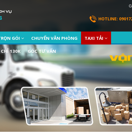
G
HOTLINE: 09017
TRỌN GÓI
CHUYỂN VĂN PHÒNG
TAXI TẢI
 CHỈ 130K
GÓC TƯ VẤN