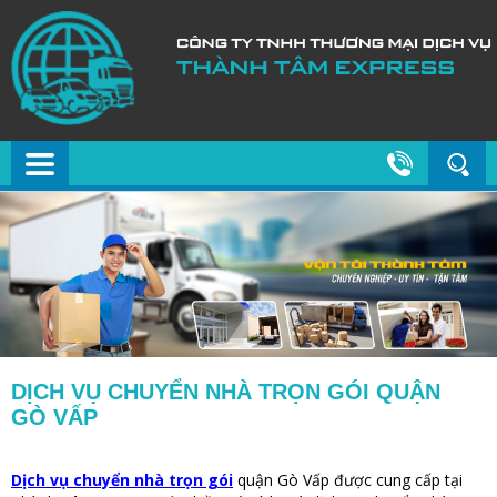
DỊCH VỤ CHUYỂN NHÀ TRỌN GÓI QUẬN
GÒ VẤP
Dịch vụ chuyển nhà trọn gói
quận Gò Vấp được cung cấp tại