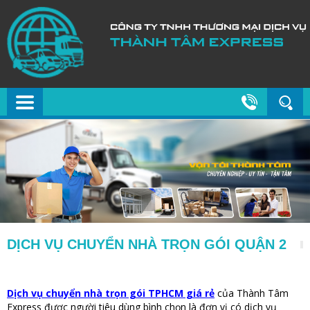
DỊCH VỤ CHUYỂN NHÀ TRỌN GÓI QUẬN 2
Dịch vụ chuyển nhà trọn gói TPHCM giá rẻ
của Thành Tâm
Express được người tiêu dùng bình chọn là đơn vị có dịch vụ