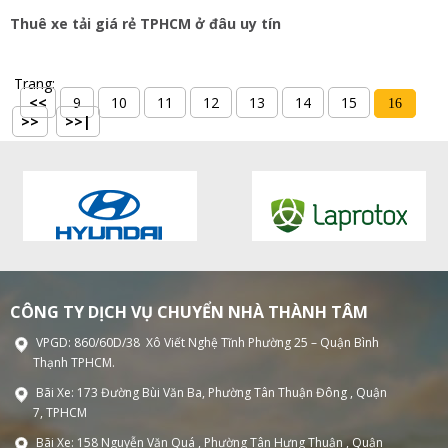
Thuê xe tải giá rẻ TPHCM ở đâu uy tín
Trang:
<<
9
10
11
12
13
14
15
16
>>
>>|
CÔNG TY DỊCH VỤ CHUYỂN NHÀ THÀNH TÂM
VPGD: 860/60D/38 Xô Viết Nghệ Tĩnh Phường 25 – Quận Bình
Thạnh TPHCM.
Bãi Xe: 173 Đường Bùi Văn Ba, Phường Tân Thuận Đông , Quận
7, TPHCM
Bãi Xe: 158 Nguyễn Văn Quá , Phường Tân Hưng Thuận , Quận