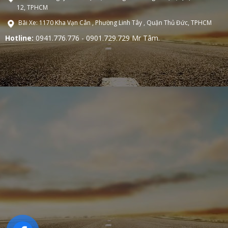
12, TPHCM
Bãi Xe: 1170 Kha Vạn Cân , Phường Linh Tây , Quận Thủ Đức, TPHCM
Hotline:
0941.776.776 - 0901.729.729 Mr Tâm.