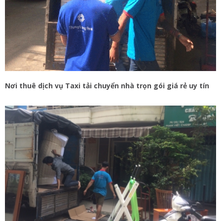
Nơi thuê dịch vụ Taxi tải chuyển nhà trọn gói giá rẻ uy tín