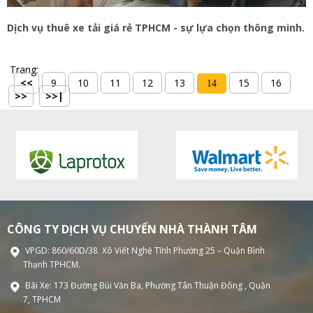
Dịch vụ thuê xe tải giá rẻ TPHCM - sự lựa chọn thông minh.
Trang:
<<
9
10
11
12
13
15
16
14
>>
>>|
CÔNG TY DỊCH VỤ CHUYỂN NHÀ THÀNH TÂM
VPGD: 860/60D/38 Xô Viết Nghệ Tĩnh Phường 25 – Quận Bình
Thạnh TPHCM.
Bãi Xe: 173 Đường Bùi Văn Ba, Phường Tân Thuận Đông , Quận
7, TPHCM