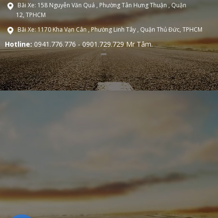
Bãi Xe: 158 Nguyễn Văn Quá , Phường Tân Hưng Thuận , Quận
12, TPHCM
Bãi Xe: 1170 Kha Vạn Cân , Phường Linh Tây , Quận Thủ Đức, TPHCM
Hotline:
0941.776.776 - 0901.729.729 Mr Tâm.