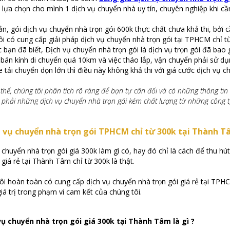
lựa chọn cho mình 1 dịch vụ chuyển nhà uy tín, chuyên nghiệp khi cầ
ản, gói dịch vụ chuyển nhà trọn gói 600k thực chất chưa khả thi, bởi c
ôi có cung cấp giải pháp dịch vụ chuyển nhà trọn gói tại TPHCM chỉ t
 bạn đã biết, Dịch vụ chuyển nhà trọn gói là dịch vụ trọn gói đã ba
 bán kính di chuyển quá 10km và việc tháo lắp, vận chuyển phải sử d
e tải chuyển dọn lớn thì điều này không khả thi với giá cước dịch vụ 
 thế, chúng tôi phân tích rõ ràng để bạn tự cân đối và có những thông ti
 phải những dịch vụ chuyển nhà trọn gói kém chất lượng từ những công 
h vụ chuyển nhà trọn gói TPHCM chỉ từ 300k tại Thành T
 chuyển nhà trọn gói giá 300k làm gì có, hay đó chỉ là cách để thu hú
iá rẻ tại Thành Tâm chỉ từ 300k là thật.
ôi hoàn toàn có cung cấp dịch vụ chuyển nhà trọn gói giá rẻ tại TPH
iá trị trong phạm vi cam kết của chúng tôi.
vụ chuyển nhà trọn gói giá 300k tại Thành Tâm là gì ?