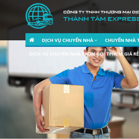
DỊCH VỤ CHUYỂN NHÀ
CHUYỂN NHÀ 
DỊCH VỤ CHUYỂN NHÀ TRỌN GÓI TPHCM GIÁ RẺ