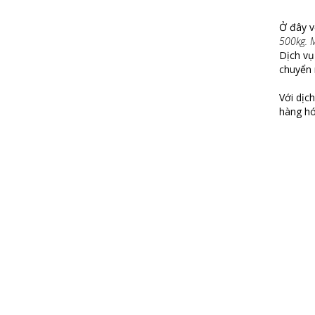
Ở đây 
500kg. M
Dịch vụ
chuyển 
Với dịc
hàng hó