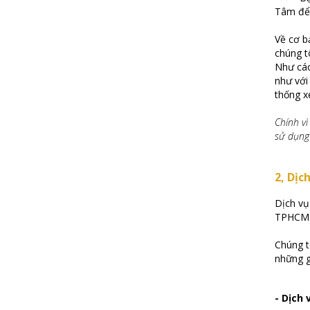
Tâm để 
Về cơ b
chúng t
Như các
như với
thống x
Chính vì
sử dụng
2, Dịc
Dịch vụ
TPHCM g
Chúng t
những g
- Dịch 