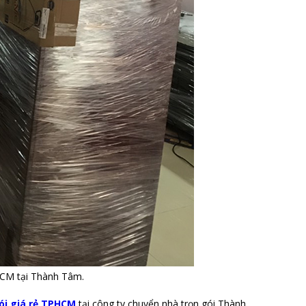
HCM tại Thành Tâm.
ói giá rẻ TPHCM
tại công ty chuyển nhà trọn gói Thành