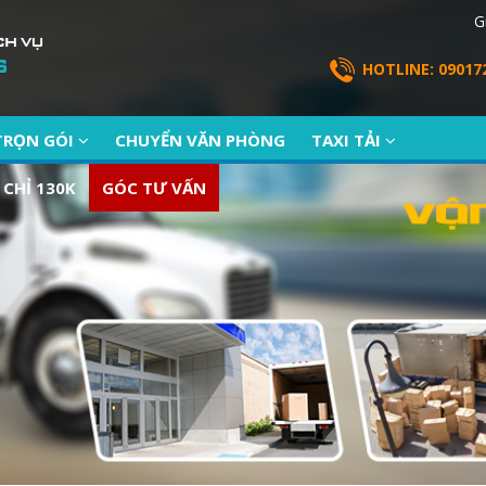
G
HOTLINE: 09017
TRỌN GÓI
CHUYỂN VĂN PHÒNG
TAXI TẢI
 CHỈ 130K
GÓC TƯ VẤN