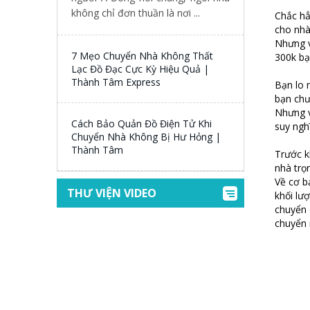
không chỉ đơn thuần là nơi ...
Chắc hẳ
cho nhà
Nhưng v
7 Mẹo Chuyển Nhà Không Thất
300k bạ
Lạc Đồ Đạc Cực Kỳ Hiệu Quả |
Thành Tâm Express
Bạn lo 
bạn chư
Nhưng v
Cách Bảo Quản Đồ Điện Tử Khi
suy ngh
Chuyển Nhà Không Bị Hư Hỏng |
Thành Tâm
Trước k
nhà trọ
Về cơ b
THƯ VIỆN VIDEO
khối lư
chuyển 
chuyển 