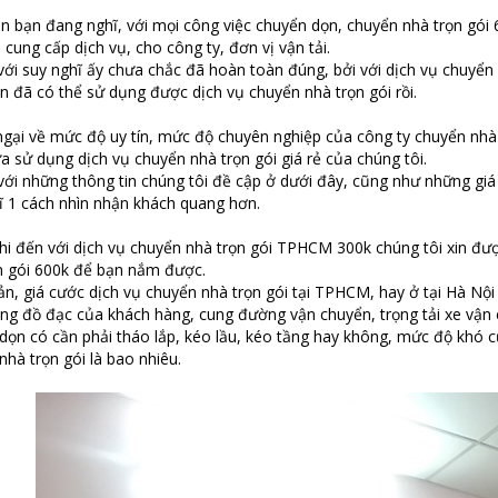
n bạn đang nghĩ, với mọi công việc chuyển dọn, chuyển nhà trọn gói 600
 cung cấp dịch vụ, cho công ty, đơn vị vận tải.
ới suy nghĩ ấy chưa chắc đã hoàn toàn đúng, bởi với dịch vụ chuyển
n đã có thể sử dụng được dịch vụ chuyển nhà trọn gói rồi.
ngại về mức độ uy tín, mức độ chuyên nghiệp của công ty chuyển nh
a sử dụng dịch vụ chuyển nhà trọn gói giá rẻ của chúng tôi.
ới những thông tin chúng tôi đề cập ở dưới đây, cũng như những giá t
ĩ 1 cách nhìn nhận khách quang hơn.
hi đến với dịch vụ chuyển nhà trọn gói TPHCM 300k chúng tôi xin đượ
n gói 600k để bạn nắm được.
ản, giá cước dịch vụ chuyển nhà trọn gói tại TPHCM, hay ở tại Hà Nội
ợng đồ đạc của khách hàng, cung đường vận chuyển, trọng tải xe vận
dọn có cần phải tháo lắp, kéo lầu, kéo tầng hay không, mức độ khó 
nhà trọn gói là bao nhiêu.