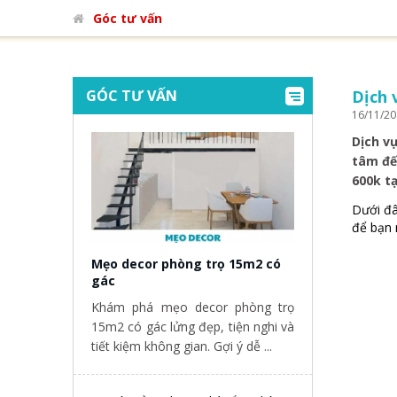
Góc tư vấn
GÓC TƯ VẤN
Dịch 
16/11/2
Dịch v
tâm đế
600k tạ
Dưới đâ
để bạn 
Mẹo decor phòng trọ 15m2 có
gác
Khám phá mẹo decor phòng trọ
15m2 có gác lửng đẹp, tiện nghi và
tiết kiệm không gian. Gợi ý dễ ...