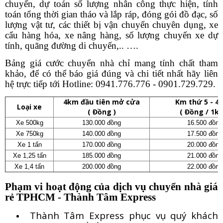
chuyển, dự toán số lượng nhân công thực hiện, tính
toán tổng thời gian tháo và lắp ráp, đóng gói đồ đạc, số
lượng vật tư, các thiết bị vận chuyển chuyên dụng, xe
cẩu hàng hóa, xe nâng hàng, số lượng chuyến xe dự
tính, quãng đường di chuyển,.. ….
Bảng giá cước chuyển nhà chỉ mang tính chất tham
khảo, để có thể báo giá đúng và chi tiết nhất hãy liên
hệ trực tiếp tới Hotline: 0941.776.776 - 0901.729.729.
4km đầu tiên mở cửa
Km thứ 5 - 4
Loại xe
( Đồng )
( Đồng / 1km
Xe 500kg
130.000 đồng
16.500 đồng
Xe 750kg
140.000 đồng
17.500 đồng
Xe 1 tấn
170.000 đồng
20.000 đồng
Xe 1,25 tấn
185.000 đồng
21.000 đồng
Xe 1,4 tấn
200.000 đồng
22.000 đồng
Phạm vi hoạt động của dịch vụ chuyển nhà giá
rẻ TPHCM - Thành Tâm Express
Thành Tâm Express phục vụ quý khách