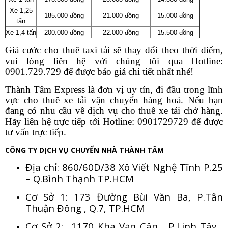
Xe 1,25
185.000 đồng
21.000 đồng
15.000 đồng
tấn
Xe 1,4 tấn
200.000 đồng
22.000 đồng
15.500 đồng
Giá cước cho thuê taxi tải sẽ thay đổi theo thời điểm,
vui lòng liên hệ với chúng tôi qua Hotline:
0901.729.729 để được báo giá chi tiết nhất nhé!
Thành Tâm Express là đơn vị uy tín, đi đầu trong lĩnh
vực cho thuê xe tải vận chuyển hàng hoá. Nếu bạn
đang có nhu cầu về dịch vụ cho thuê xe tải chở hàng.
Hãy liên hệ trực tiếp tới Hotline: 0901729729 để được
tư vấn trực tiếp.
CÔNG TY DỊCH VỤ CHUYỂN NHÀ THÀNH TÂM
Địa chỉ: 860/60D/38 Xô Viết Nghệ Tĩnh P.25
– Q.Bình Thạnh TP.HCM
Cơ Sở 1: 173 Đường Bùi Văn Ba, P.Tân
Thuận Đông , Q.7, TP.HCM
Cơ Sở 2: 1170 Kha Vạn Cân , P.Linh Tây ,