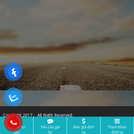
Copyright 2017 - All Right Reserved.
Hotline tư
Yêu cầu gọi
Báo giá dịch
Tham khảo
vấn
lại
vụ
dịch vụ