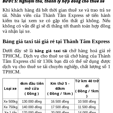
Bước 5: Nghiệm thu, thanh lý hợp đồng cho thuê xe
Khi khách hàng đã hết thời gian thuê xe và trao trả xe
tải. Nhân viên của Thành Tâm Express sẽ tiến hành
kiểm tra lại xem xe có gặp tổn thất gì không. Nếu
không có vấn đề gì sẽ đi thẳng tới thanh toán hợp đồng
và nhận lại xe.
Bảng giá taxi tải giá rẻ tại Thành Tâm Express
Dưới đây sẽ là
chở hàng hoá giá rẻ
bảng giá taxi tải
TPHCM,. Dịch vụ cho thuê xe tải chở hàng của Thành
Tâm Express chỉ từ 130k bạn đã có thể sử dụng được
dịch vụ cho thuê xe tải chuyên nghiệp, chất lượng số 1
TPHCM.
Từ km 40 trở
4km đầu tiên
Km thứ 5 -
đi
Loại xe
mở cửa
40km
( Đồng / 1km
( Đồng )
( Đồng / 1km )
)
Xe 500kg
130.000 đồng
16.500 đồng
10.500 đồng
Xe 750kg
140.000 đồng
17.500 đồng
11.500 đồng
Xe 1 tấn
170.000 đồng
20.000 đồng
14.000 đồng