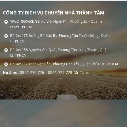
CÔNG TY DỊCH VỤ CHUYỂN NHÀ THÀNH TÂM
VPGD: 860/60D/38 Xô Viết Nghệ Tĩnh Phường 25 – Quận Bình
Thạnh TPHCM.
Bãi Xe: 173 Đường Bùi Văn Ba, Phường Tân Thuận Đông , Quận
7, TPHCM
Bãi Xe: 158 Nguyễn Văn Quá , Phường Tân Hưng Thuận , Quận
12, TPHCM
Bãi Xe: 1170 Kha Vạn Cân , Phường Linh Tây , Quận Thủ Đức, TPHCM
Hotline:
0941.776.776 - 0901.729.729 Mr Tâm.