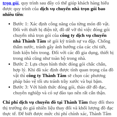
trọn gói
, quy trình sau đây có thể giúp khách hàng hiểu
được quy trình của
dịch vụ chuyển nhà trọn gói bao
nhiêu tiền
:
Bước 1: Xác định công năng của từng món đồ vật.
Đối với thiết bị điện tử, đồ dễ vỡ thì việc đóng gói
chuyển nhà trọn gói của
công ty dịch vụ chuyển
nhà Thành Tâm
sẽ gói kỹ tránh sự va đập. Chống
thấm nước, tránh gây ảnh hưởng của các chi tiết,
linh kiện bên trong. Đối với các đồ gia dụng, thiết bị
trong nhà cũng như toàn bộ trong nhà.
Bước 2: Lựa chọn hình thức đóng gói chắc chắn,
hợp lý. Khi đã xác định được tính quan trọng của đồ
vật thì
công ty Thành Tâm
sẽ chọn các phương
pháp bảo vệ tối ưu tránh trầy xước và bụi bặm.
Bước 3: Với hình thức đóng gói, tháo dỡ đồ đạc,
chuyên nghiệp và có sự đào tạo nên rất cẩn thận.
Chi phí dịch vụ chuyển đồ tại Thành Tâm
thay đổi theo
thị trường do giá nhiên liệu thay đổi và khối lượng đồ đạc
thực tế. Để biết được mức chi phí chính xác, Thành Tâm