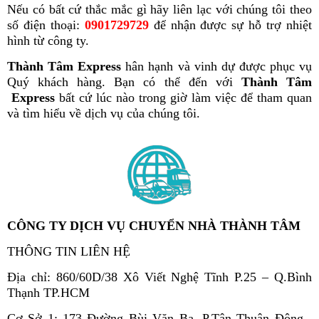
Nếu có bất cứ thắc mắc gì hãy liên lạc với chúng tôi theo
số điện thoại:
0901729729
để nhận được sự hỗ trợ nhiệt
hình từ công ty.
Thành Tâm Express
hân hạnh và vinh dự được phục vụ
Quý khách hàng. Bạn có thể đến với
Thành Tâm
Express
bất cứ lúc nào trong giờ làm việc để tham quan
và tìm hiểu về dịch vụ của chúng tôi.
CÔNG TY DỊCH VỤ CHUYỂN NHÀ THÀNH TÂM
THÔNG TIN LIÊN HỆ
Địa chỉ: 860/60D/38 Xô Viết Nghệ Tĩnh P.25 – Q.Bình
Thạnh TP.HCM
Cơ Sở 1: 173 Đường Bùi Văn Ba, P.Tân Thuận Đông ,