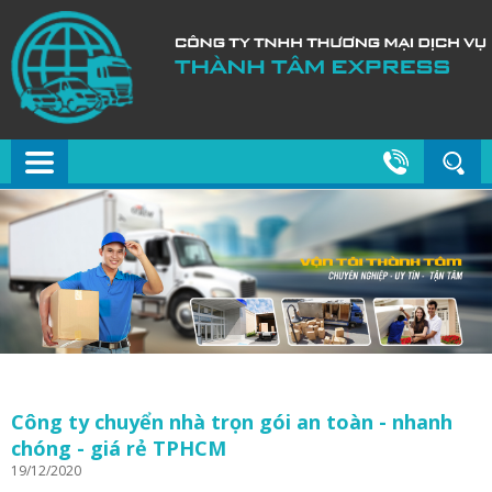
Công ty chuyển nhà trọn gói an toàn - nhanh
chóng - giá rẻ TPHCM
19/12/2020