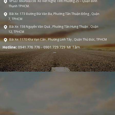
VPGD: 860/60D/38 Xô Viết Nghệ Tĩnh Phường 25 – Quận Bình
Thạnh TPHCM.
Bãi Xe: 173 Đường Bùi Văn Ba, Phường Tân Thuận Đông , Quận
7, TPHCM
Bãi Xe: 158 Nguyễn Văn Quá , Phường Tân Hưng Thuận , Quận
12, TPHCM
Bãi Xe: 1170 Kha Vạn Cân , Phường Linh Tây , Quận Thủ Đức, TPHCM
Hotline:
0941.776.776 - 0901.729.729 Mr Tâm.