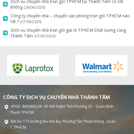
Dịch vụ chuyển nhà trọn gói TPHCM tại Thành Tâm có tốt
không
(28/06/2020)
Công ty chuyển nhà – chuyển văn phòng trọn gói TPHCM nào
tốt ?
(27/06/2020)
Dịch vụ chuyển nhà trọn gói giá rẻ TPHCM Chất lượng cùng
Thành Tâm
(07/05/2020)
CÔNG TY DỊCH VỤ CHUYỂN NHÀ THÀNH TÂM
VPGD: 860/60D/38 Xô Viết Nghệ Tĩnh Phường 25 – Quận Bình
Thạnh TPHCM.
Bãi Xe: 173 Đường Bùi Văn Ba, Phường Tân Thuận Đông , Quận
7, TPHCM