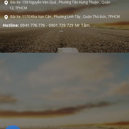
Bãi Xe: 158 Nguyễn Văn Quá , Phường Tân Hưng Thuận , Quận
12, TPHCM
Bãi Xe: 1170 Kha Vạn Cân , Phường Linh Tây , Quận Thủ Đức, TPHCM
Hotline:
0941.776.776 - 0901.729.729 Mr Tâm.