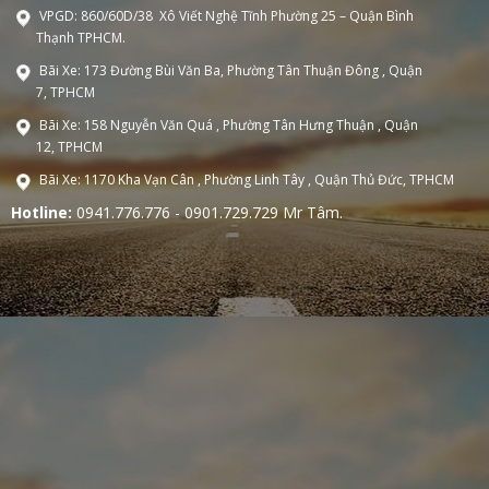
VPGD: 860/60D/38 Xô Viết Nghệ Tĩnh Phường 25 – Quận Bình
Thạnh TPHCM.
Bãi Xe: 173 Đường Bùi Văn Ba, Phường Tân Thuận Đông , Quận
7, TPHCM
Bãi Xe: 158 Nguyễn Văn Quá , Phường Tân Hưng Thuận , Quận
12, TPHCM
Bãi Xe: 1170 Kha Vạn Cân , Phường Linh Tây , Quận Thủ Đức, TPHCM
Hotline:
0941.776.776 - 0901.729.729 Mr Tâm.