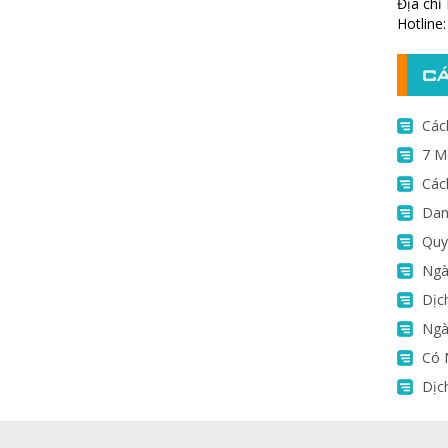
Địa chỉ
Hotline
CÁ
Các
7 M
Các
Dan
Quy
Ngà
Dịc
Ngà
Có 
Dịc