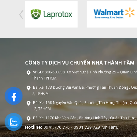
CÔNG TY DỊCH VỤ CHUYỂN NHÀ THÀNH TÂM
VPGD: 860/60D/38 Xô Viết Nghệ Tĩnh Phường 25 – Quận Bìn
Thạnh TPHCM.
Bãi Xe: 173 Đường Bùi Văn Ba, Phường Tân Thuận Đông , Qu
7, TPHCM
Bãi Xe: 158 Nguyễn Văn Quá , Phường Tân Hưng Thuận , Qu
12, TPHCM
Bãi Xe: 1170 Kha Vạn Cân , Phường Linh Tây , Quận Thủ Đức
Hotline:
0941.776.776 - 0901.729.729 Mr Tâm.