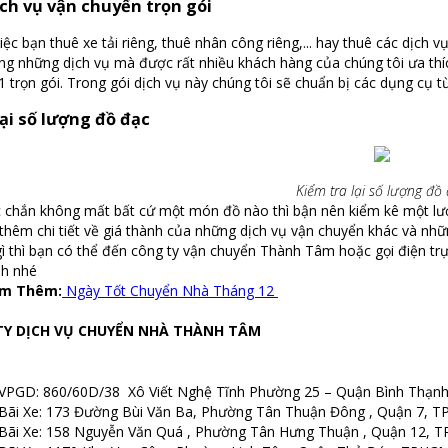
ch vụ vận chuyển trọn gói
iệc bạn thuê xe tải riêng, thuê nhân công riêng,... hay thuê các dịch v
ng những dịch vụ mà được rất nhiều khách hàng của chúng tôi ưa thíc
1 trọn gói. Trong gói dịch vụ này chúng tôi sẽ chuẩn bị các dụng cụ t
ại số lượng đồ đạc
Kiểm tra lại số lượng đồ
 chắn không mất bất cứ một món đồ nào thì bận nên kiểm kê một lư
 thêm chi tiết về giá thành của những dịch vụ vận chuyển khác và nh
ì thì bạn có thể đến công ty vận chuyển Thành Tâm hoặc gọi điện trự
ình nhé
em Thêm:
Ngày Tốt Chuyển Nhà Tháng 12
TY DỊCH VỤ CHUYỂN NHÀ THÀNH TÂM
 VPGD: 860/60D/38 Xô Viết Nghệ Tĩnh Phường 25 – Quận Bình Thạ
 Bãi Xe: 173 Đường Bùi Văn Ba, Phường Tân Thuận Đông , Quận 7, 
 Bãi Xe: 158 Nguyễn Văn Quá , Phường Tân Hưng Thuận , Quận 12,