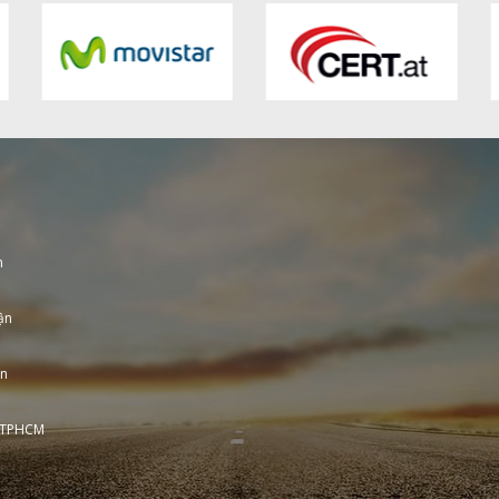
h
ận
ận
, TPHCM