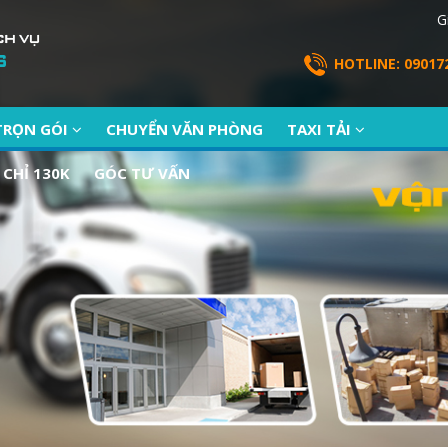
G
HOTLINE: 09017
TRỌN GÓI
CHUYỂN VĂN PHÒNG
TAXI TẢI
 CHỈ 130K
GÓC TƯ VẤN