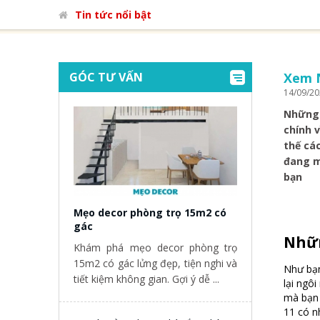
Tin tức nổi bật
GÓC TƯ VẤN
Xem 
14/09/2
Những 
chính 
thế cá
đang m
bạn
Mẹo decor phòng trọ 15m2 có
gác
Nhữn
Khám phá mẹo decor phòng trọ
15m2 có gác lửng đẹp, tiện nghi và
Như bạn
tiết kiệm không gian. Gợi ý dễ ...
lại ngô
mà bạn 
11 có n