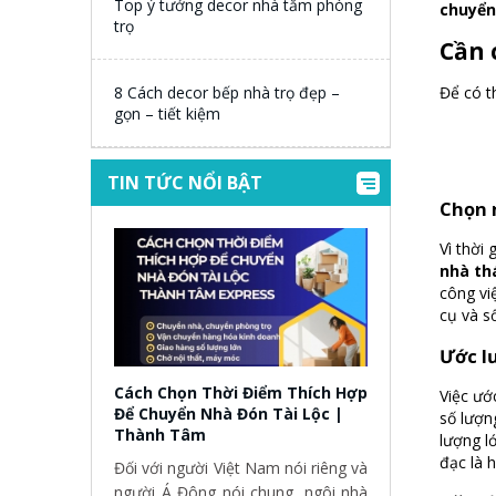
Top ý tưởng decor nhà tắm phòng
chuyển
trọ
Cần 
Để có t
8 Cách decor bếp nhà trọ đẹp –
gọn – tiết kiệm
TIN TỨC NỔI BẬT
Chọn 
Vì thời
nhà th
công vi
cụ và s
Ước l
Cách Chọn Thời Điểm Thích Hợp
Việc ướ
Để Chuyển Nhà Đón Tài Lộc |
số lượn
Thành Tâm
lượng l
đạc là 
Đối với người Việt Nam nói riêng và
người Á Đông nói chung, ngôi nhà