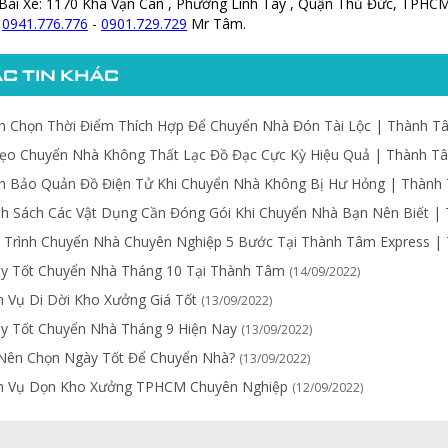
 Bãi Xe: 1170 Kha Vạn Cân , Phường Linh Tây , Quận Thủ Đức, TPHC
:
0941.776.776
-
0901.729.729
Mr Tâm.
C TIN KHÁC
h Chọn Thời Điểm Thích Hợp Để Chuyển Nhà Đón Tài Lộc | Thành 
ẹo Chuyển Nhà Không Thất Lạc Đồ Đạc Cực Kỳ Hiệu Quả | Thành T
h Bảo Quản Đồ Điện Tử Khi Chuyển Nhà Không Bị Hư Hỏng | Thàn
h Sách Các Vật Dụng Cần Đóng Gói Khi Chuyển Nhà Bạn Nên Biết 
 Trình Chuyển Nhà Chuyên Nghiệp 5 Bước Tại Thành Tâm Express 
y Tốt Chuyển Nhà Tháng 10 Tại Thành Tâm
(14/09/2022)
h Vụ Di Dời Kho Xưởng Giá Tốt
(13/09/2022)
y Tốt Chuyển Nhà Tháng 9 Hiện Nay
(13/09/2022)
Nên Chọn Ngày Tốt Để Chuyển Nhà?
(13/09/2022)
h Vụ Dọn Kho Xưởng TPHCM Chuyên Nghiệp
(12/09/2022)