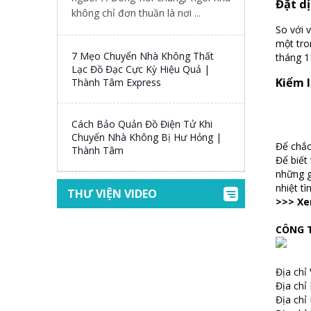
Đặt dị
không chỉ đơn thuần là nơi ...
So với v
một tro
7 Mẹo Chuyển Nhà Không Thất
tháng 1
Lạc Đồ Đạc Cực Kỳ Hiệu Quả |
Kiểm l
Thành Tâm Express
Cách Bảo Quản Đồ Điện Tử Khi
Chuyển Nhà Không Bị Hư Hỏng |
Để chắc
Thành Tâm
Để biết
những g
nhiệt t
THƯ VIỆN VIDEO
>>> X
CÔNG 
Địa chỉ
Địa chỉ
Địa chỉ