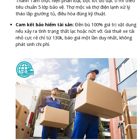
Thành Tâm thực hiện phân loại, bọc lót đồ đạc tỉ mỉ theo
tiêu chuẩn 5 lớp bảo vệ. Thợ mộc và thợ điện lạnh xử lý
tháo lắp giường tủ, điều hòa đúng kỹ thuật.
Đền bù 100% giá trị vật dụng
Cam kết bảo hiểm tài sản:
nếu xảy ra tình trạng thất lạc hoặc nứt vỡ. Giá thuê xe tải
nhỏ cực rẻ chỉ từ 130k, báo giá một lần duy nhất, không
phát sinh chi phí.