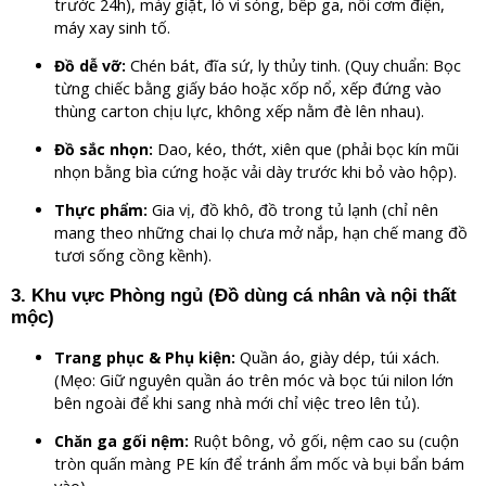
trước 24h), máy giặt, lò vi sóng, bếp ga, nồi cơm điện,
máy xay sinh tố.
Chén bát, đĩa sứ, ly thủy tinh. (Quy chuẩn: Bọc
Đồ dễ vỡ:
từng chiếc bằng giấy báo hoặc xốp nổ, xếp đứng vào
thùng carton chịu lực, không xếp nằm đè lên nhau).
Dao, kéo, thớt, xiên que (phải bọc kín mũi
Đồ sắc nhọn:
nhọn bằng bìa cứng hoặc vải dày trước khi bỏ vào hộp).
Gia vị, đồ khô, đồ trong tủ lạnh (chỉ nên
Thực phẩm:
mang theo những chai lọ chưa mở nắp, hạn chế mang đồ
tươi sống cồng kềnh).
3. Khu vực Phòng ngủ (Đồ dùng cá nhân và nội thất
mộc)
Quần áo, giày dép, túi xách.
Trang phục & Phụ kiện:
(Mẹo: Giữ nguyên quần áo trên móc và bọc túi nilon lớn
bên ngoài để khi sang nhà mới chỉ việc treo lên tủ).
Ruột bông, vỏ gối, nệm cao su (cuộn
Chăn ga gối nệm:
tròn quấn màng PE kín để tránh ẩm mốc và bụi bẩn bám
vào).