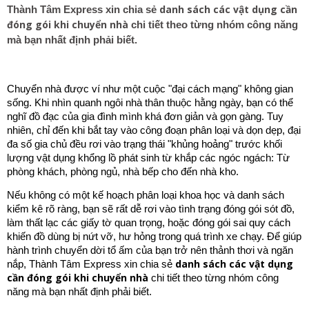
danh sách các vật dụng cần
Thành Tâm Express xin chia sẻ
đóng gói khi chuyển nhà
chi tiết theo từng nhóm công năng
mà bạn nhất định phải biết.
Chuyển nhà được ví như một cuộc "đại cách mạng" không gian
sống. Khi nhìn quanh ngôi nhà thân thuộc hằng ngày, bạn có thể
nghĩ đồ đạc của gia đình mình khá đơn giản và gọn gàng. Tuy
nhiên, chỉ đến khi bắt tay vào công đoạn phân loại và dọn dẹp, đại
đa số gia chủ đều rơi vào trạng thái "khủng hoảng" trước khối
lượng vật dụng khổng lồ phát sinh từ khắp các ngóc ngách: Từ
phòng khách, phòng ngủ, nhà bếp cho đến nhà kho.
Nếu không có một kế hoạch phân loại khoa học và danh sách
kiểm kê rõ ràng, bạn sẽ rất dễ rơi vào tình trạng đóng gói sót đồ,
làm thất lạc các giấy tờ quan trọng, hoặc đóng gói sai quy cách
khiến đồ dùng bị nứt vỡ, hư hỏng trong quá trình xe chạy. Để giúp
hành trình chuyển dời tổ ấm của bạn trở nên thảnh thơi và ngăn
danh sách các vật dụng
nắp, Thành Tâm Express xin chia sẻ
cần đóng gói khi chuyển nhà
chi tiết theo từng nhóm công
năng mà bạn nhất định phải biết.