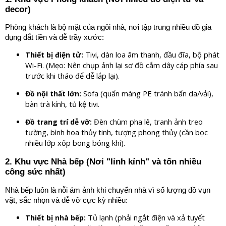
decor)
Phòng khách là bộ mặt của ngôi nhà, nơi tập trung nhiều đồ gia
dụng đắt tiền và dễ trầy xước:
Tivi, dàn loa âm thanh, đầu đĩa, bộ phát
Thiết bị điện tử:
Wi-Fi. (Mẹo: Nên chụp ảnh lại sơ đồ cắm dây cáp phía sau
trước khi tháo để dễ lắp lại).
Sofa (quấn màng PE tránh bẩn da/vải),
Đồ nội thất lớn:
bàn trà kính, tủ kệ tivi.
Đèn chùm pha lê, tranh ảnh treo
Đồ trang trí dễ vỡ:
tường, bình hoa thủy tinh, tượng phong thủy (cần bọc
nhiều lớp xốp bong bóng khí).
2. Khu vực Nhà bếp (Nơi "lỉnh kỉnh" và tốn nhiều
công sức nhất)
Nhà bếp luôn là nỗi ám ảnh khi chuyển nhà vì số lượng đồ vụn
vặt, sắc nhọn và dễ vỡ cực kỳ nhiều:
Tủ lạnh (phải ngắt điện và xả tuyết
Thiết bị nhà bếp: