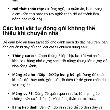
Giường ngủ, tủ quần áo, bàn trang
Nội thất tháo ráp:
điểm (cần thợ mộc có tay nghề tháo dỡ để tránh làm
hỏng các chốt gỗ).
Các loại vật tư đóng gói không thể
thiếu khi chuyển nhà
Để đảm bảo an toàn tuyệt đối cho danh sách đồ đạc nêu trên, bạn
cần chuẩn bị đầy đủ các loại vật tư chuyên dụng sau:
Chọn thùng 5 lớp chịu lực tốt với nhiều
Thùng carton:
kích cỡ (thùng nhỏ đựng sách/đồ nặng; thùng lớn đựng đồ
nhẹ/cồng kềnh).
Dùng để quấn
Màng xốp hơi (Xốp nổ/Xốp bong bóng):
lót các đồ thủy tinh, gốm sứ, đồ điện tử để giảm chấn khi
xe rung lắc.
Dùng để quấn quanh sofa, tủ, nệm giúp
Màng co PE:
chống trầy xước bề mặt và chống thấm nước mưa.
Bản lớn, độ dính cao để cố định đáy và
Băng keo dính: