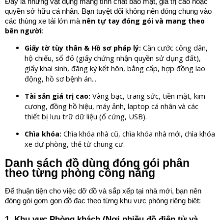
Đây là những vật dụng mang tính chất bảo mật, giá trị cao hoặc
quyền sở hữu cá nhân. Bạn tuyệt đối không nên đóng chung vào
nên tự tay đóng gói và mang theo
các thùng xe tải lớn mà
bên người
:
Căn cước công dân,
Giấy tờ tùy thân & Hồ sơ pháp lý:
hộ chiếu, sổ đỏ (giấy chứng nhận quyền sử dụng đất),
giấy khai sinh, đăng ký kết hôn, bằng cấp, hợp đồng lao
động, hồ sơ bệnh án...
Vàng bạc, trang sức, tiền mặt, kim
Tài sản giá trị cao:
cương, đồng hồ hiệu, máy ảnh, laptop cá nhân và các
thiết bị lưu trữ dữ liệu (ổ cứng, USB).
Chìa khóa nhà cũ, chìa khóa nhà mới, chìa khóa
Chìa khóa:
xe dự phòng, thẻ từ chung cư.
Danh sách đồ dùng đóng gói phân
theo từng phòng công năng
Để thuận tiện cho việc dỡ đồ và sắp xếp tại nhà mới, bạn nên
đóng gói gom gọn đồ đạc theo từng khu vực phòng riêng biệt:
1. Khu vực Phòng khách (Nơi nhiều đồ điện tử và