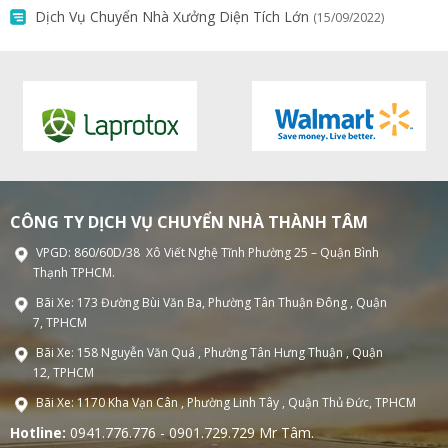
Dịch Vụ Chuyển Nhà Xưởng Diện Tích Lớn
(15/09/2022)
CÔNG TY DỊCH VỤ CHUYỂN NHÀ THÀNH TÂM
VPGD: 860/60D/38 Xô Viết Nghệ Tĩnh Phường 25 – Quận Bình
Thạnh TPHCM.
Bãi Xe: 173 Đường Bùi Văn Ba, Phường Tân Thuận Đông , Quận
7, TPHCM
Bãi Xe: 158 Nguyễn Văn Quá , Phường Tân Hưng Thuận , Quận
12, TPHCM
Bãi Xe: 1170 Kha Vạn Cân , Phường Linh Tây , Quận Thủ Đức, TPHCM
Hotline:
0941.776.776 - 0901.729.729 Mr Tâm.