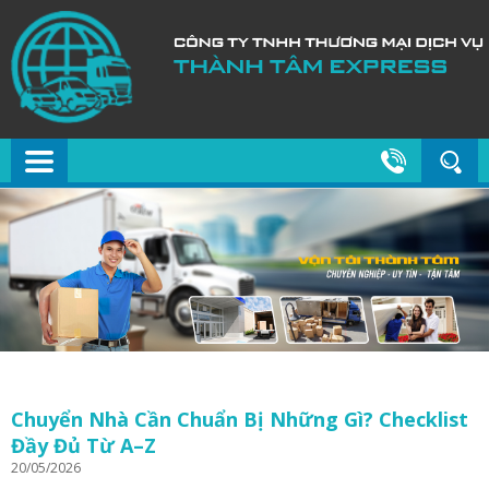
Chuyển Nhà Cần Chuẩn Bị Những Gì? Checklist
Đầy Đủ Từ A–Z
20/05/2026