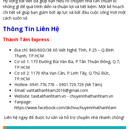
Hy vọng bài viết đã giúp bạn hiểu rõ chuyển nhà cần chuẩn bị
những gì để quá trình diễn ra thuận lợi và tiết kiệm. Một kế hoạch
chi tiết sẽ giúp bạn giảm bớt áp lực và bắt đầu cuộc sống mới một
cách suôn sẻ.
Thông Tin Liên Hệ
Thành Tâm Express
Địa chỉ: 860/60D/38 Xô Viết Nghệ Tĩnh, P.25 – Q.Bình
Thạnh, TP.HCM
Cơ sở 1: 173 Đường Bùi Văn Ba, P.Tân Thuận Đông, Q.7,
TP.HCM
Cơ sở 2: 1170 Kha Vạn Cân, P.Linh Tây, Q.Thủ Đức,
TP.HCM
Hotline: 0941.776.776 – 0901.729.729 (Mr.Tâm)
Email: vantaithanhtam2016@gmail.com
Website: taxitaithanhtam.vn - chuyennhathanhtam.vn
Fanpage:
https://www.facebook.com/dichvuchuyennhathanhtam
Liên hệ ngay để được tư vấn và hỗ trợ chuyển nhà nhanh chóng!