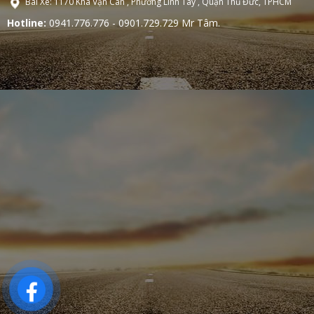
Bãi Xe: 1170 Kha Vạn Cân , Phường Linh Tây , Quận Thủ Đức, TPHCM
Hotline:
0941.776.776 - 0901.729.729 Mr Tâm.