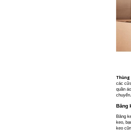
Thùng 
các cửa
quần áo
chuyển
Băng 
Băng k
keo, bạ
keo cũn