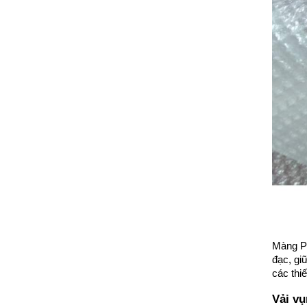
Màng P
đạc, gi
các thi
Vải vụ