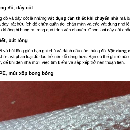
ng đồ, dây cột
vật dụng cần thiết khi chuyển nhà
g đồ và dây cột là những
mà bạn
a dày, rất hữu ích để chứa quần áo, chăn màn và các vật dụng nhỏ lẻ.
 không bị bung ra trong quá trình vận chuyển. Chọn loại dây cột chắc
iết, bút lông
Vật dụng 
ết và bút lông giúp bạn ghi chú và đánh dấu các thùng đồ.
 chức và phân loại đồ đạc trở nên dễ dàng hơn. Bạn có thể ghi rõ nộ
", để khi đến nhà mới, việc tìm kiếm và sắp xếp trở nên thuận tiện.
PE, mút xốp bong bóng