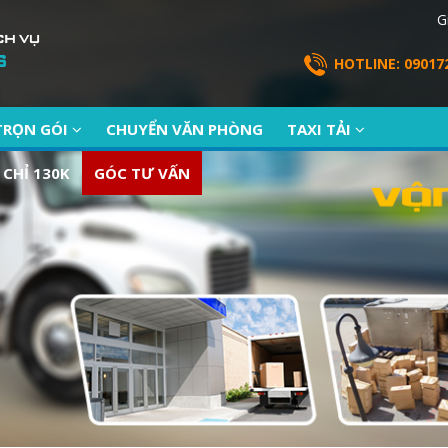
G
HOTLINE: 09017
TRỌN GÓI
CHUYỂN VĂN PHÒNG
TAXI TẢI
 CHỈ 130K
GÓC TƯ VẤN