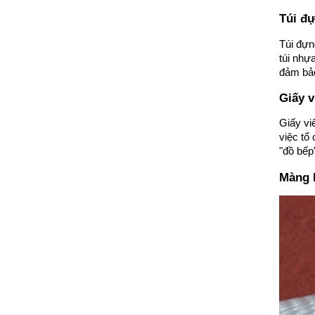
Túi đự
Túi đựn
túi nhự
đảm bảo
Giấy v
Giấy vi
việc tổ
"đồ bếp
Màng 