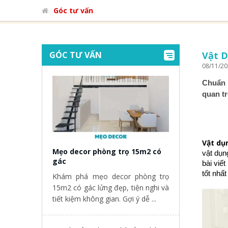
Góc tư vấn
GÓC TƯ VẤN
Vật D
08/11/2
Chuẩn 
quan t
Vật dụ
Mẹo decor phòng trọ 15m2 có
vật dụn
gác
bài viết
tốt nhấ
Khám phá mẹo decor phòng trọ
15m2 có gác lửng đẹp, tiện nghi và
tiết kiệm không gian. Gợi ý dễ ...