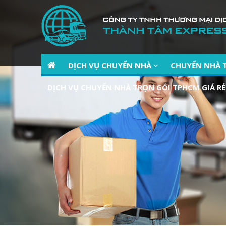
DỊCH VỤ CHUYỂN NHÀ
CHUYỂN NHÀ 
DỊCH VỤ CHUYỂN NHÀ TRỌN GÓI TPHCM GIÁ RẺ