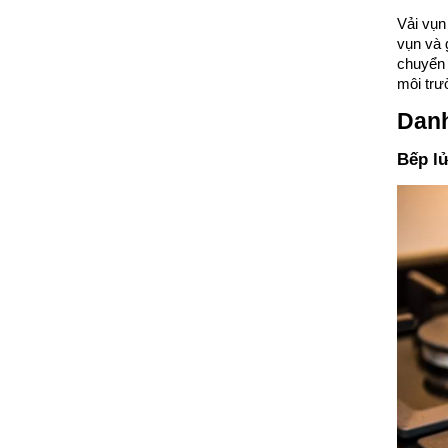
Vải vụn
vụn và 
chuyển 
môi trư
Danh
Bếp l