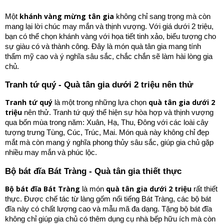
khánh vàng mừng tân gia
Một
không chỉ sang trọng mà còn
mang lại lời chúc may mắn và thịnh vượng. Với giá dưới 2 triệu,
bạn có thể chọn khánh vàng với họa tiết tinh xảo, biểu tượng cho
sự giàu có và thành công. Đây là món quà tân gia mang tính
thẩm mỹ cao và ý nghĩa sâu sắc, chắc chắn sẽ làm hài lòng gia
chủ.
Tranh tứ quý - Quà tân gia dưới 2 triệu nên thử
Tranh tứ quý
quà tân gia dưới 2
là một trong những lựa chọn
triệu
nên thử. Tranh tứ quý thể hiện sự hòa hợp và thịnh vượng
qua bốn mùa trong năm: Xuân, Hạ, Thu, Đông với các loài cây
tượng trưng Tùng, Cúc, Trúc, Mai. Món quà này không chỉ đẹp
mắt mà còn mang ý nghĩa phong thủy sâu sắc, giúp gia chủ gặp
nhiều may mắn và phúc lộc.
Bộ bát đĩa Bát Tràng - Quà tân gia thiết thực
Bộ bát đĩa Bát Tràng
quà tân gia dưới 2 triệu
là món
rất thiết
thực. Được chế tác từ làng gốm nổi tiếng Bát Tràng, các bộ bát
đĩa này có chất lượng cao và mẫu mã đa dạng. Tặng bộ bát đĩa
không chỉ giúp gia chủ có thêm dụng cụ nhà bếp hữu ích mà còn