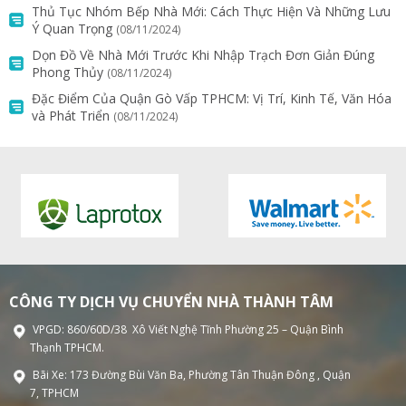
Thủ Tục Nhóm Bếp Nhà Mới: Cách Thực Hiện Và Những Lưu
Ý Quan Trọng
(08/11/2024)
Dọn Đồ Về Nhà Mới Trước Khi Nhập Trạch Đơn Giản Đúng
Phong Thủy
(08/11/2024)
Đặc Điểm Của Quận Gò Vấp TPHCM: Vị Trí, Kinh Tế, Văn Hóa
và Phát Triển
(08/11/2024)
CÔNG TY DỊCH VỤ CHUYỂN NHÀ THÀNH TÂM
VPGD: 860/60D/38 Xô Viết Nghệ Tĩnh Phường 25 – Quận Bình
Thạnh TPHCM.
Bãi Xe: 173 Đường Bùi Văn Ba, Phường Tân Thuận Đông , Quận
7, TPHCM