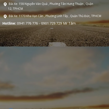
Bãi Xe: 158 Nguyễn Văn Quá , Phường Tân Hưng Thuận , Quận
12, TPHCM
Bãi Xe: 1170 Kha Vạn Cân , Phường Linh Tây , Quận Thủ Đức, TPHCM
Hotline:
0941.776.776 - 0901.729.729 Mr Tâm.