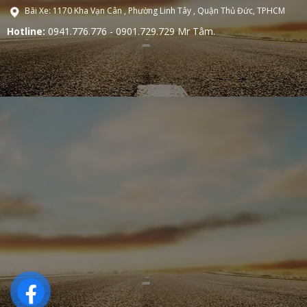
Bãi Xe: 1170 Kha Vạn Cân , Phường Linh Tây , Quận Thủ Đức, TPHCM
Hotline:
0941.776.776 - 0901.729.729 Mr Tâm.