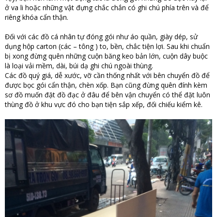
ở va li hoặc những vật đựng chắc chắn có ghi chú phía trên và để
riêng khóa cẩn thận.
Đối với các đồ cá nhân tự đóng gói như áo quần, giày dép, sử
dụng hộp carton (các – tông ) to, bền, chắc tiện lợi. Sau khi chuẩn
bị xong đừng quên những cuộn băng keo bản lớn, cuộn dây buộc
là loại vải mềm, dài, búi dạ ghi chú ngoài thùng.
Các đồ quý giá, dễ xước, vỡ cần thống nhất với bên chuyển đồ để
được bọc gói cẩn thận, chèn xốp. Bạn cũng đừng quên đính kèm
sơ đồ muốn đặt đồ đạc ở đâu để bên vận chuyển có thể đặt luôn
thùng đồ ở khu vực đó cho bạn tiện sắp xếp, đối chiếu kiểm kê.