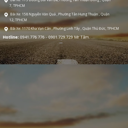
7, TPHCM
Bãi Xe: 158 Nguyễn Văn Quá , Phường Tân Hưng Thuận , Quận
12, TPHCM
Bãi Xe: 1170 Kha Vạn Cân , Phường Linh Tây , Quận Thủ Đức, TPHCM
Hotline:
0941.776.776 - 0901.729.729 Mr Tâm.