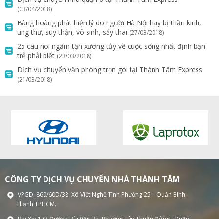
(03/04/2018)
Bàng hoàng phát hiện lý do người Hà Nội hay bị thần kinh,
ung thư, suy thận, vô sinh, sẩy thai
(27/03/2018)
25 câu nói ngấm tận xương tủy về cuộc sống nhất định bạn
trẻ phải biết
(23/03/2018)
Dịch vụ chuyển văn phòng trọn gói tại Thành Tâm Express
(21/03/2018)
CÔNG TY DỊCH VỤ CHUYỂN NHÀ THÀNH TÂM
VPGD: 860/60D/38 Xô Viết Nghệ Tĩnh Phường 25 – Quận Bình
Thạnh TPHCM.
Bãi Xe: 173 Đường Bùi Văn Ba, Phường Tân Thuận Đông , Quận