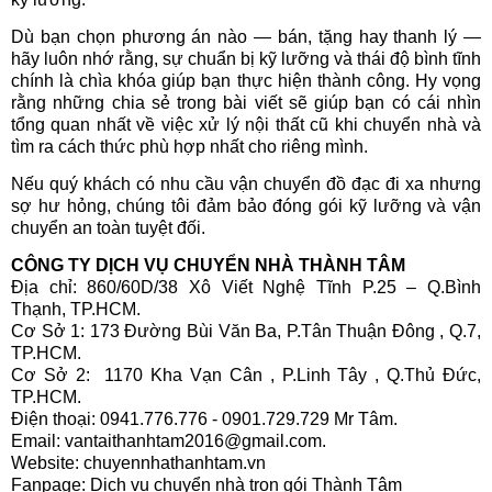
Dù bạn chọn phương án nào — bán, tặng hay thanh lý —
hãy luôn nhớ rằng, sự chuẩn bị kỹ lưỡng và thái độ bình tĩnh
chính là chìa khóa giúp bạn thực hiện thành công. Hy vọng
rằng những chia sẻ trong bài viết sẽ giúp bạn có cái nhìn
tổng quan nhất về việc xử lý nội thất cũ khi chuyển nhà và
tìm ra cách thức phù hợp nhất cho riêng mình.
Nếu quý khách có nhu cầu vận chuyển đồ đạc đi xa nhưng
sợ hư hỏng, chúng tôi đảm bảo đóng gói kỹ lưỡng và vận
chuyển an toàn tuyệt đối.
CÔNG TY DỊCH VỤ CHUYỂN NHÀ THÀNH TÂM
Địa chỉ: 860/60D/38 Xô Viết Nghệ Tĩnh P.25 – Q.Bình
Thạnh, TP.HCM.
Cơ Sở 1: 173 Đường Bùi Văn Ba, P.Tân Thuận Đông , Q.7,
TP.HCM.
Cơ Sở 2: 1170 Kha Vạn Cân , P.Linh Tây , Q.Thủ Đức,
TP.HCM.
Điện thoại: 0941.776.776 - 0901.729.729 Mr Tâm.
Email: vantaithanhtam2016@gmail.com.
Website: chuyennhathanhtam.vn
Fanpage: Dịch vụ chuyển nhà trọn gói Thành Tâm