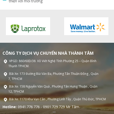
thiện với môi trường
CÔNG TY DỊCH VỤ CHUYỂN NHÀ THÀNH TÂM
VPGD: 860/60D/38 Xô Viết Nghệ Tĩnh Phường 25 – Quận Bình
Thạnh TPHCM.
Bãi Xe: 173 Đường Bùi Văn Ba, Phường Tân Thuận Đông , Quận
7, TPHCM
Bãi Xe: 158 Nguyễn Văn Quá , Phường Tân Hưng Thuận , Quận
12, TPHCM
Bãi Xe: 1170 Kha Vạn Cân , Phường Linh Tây , Quận Thủ Đức, TPHCM
Hotline:
0941.776.776 - 0901.729.729 Mr Tâm.