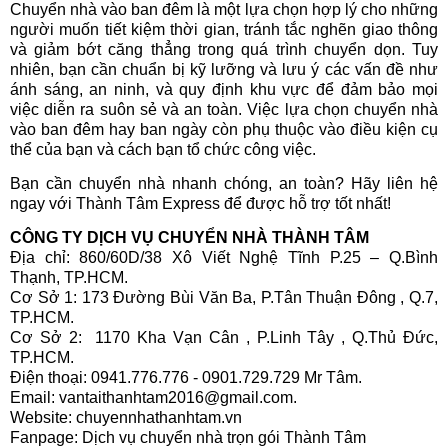
Chuyển nhà vào ban đêm là một lựa chọn hợp lý cho những
người muốn tiết kiệm thời gian, tránh tắc nghẽn giao thông
và giảm bớt căng thẳng trong quá trình chuyển dọn. Tuy
nhiên, bạn cần chuẩn bị kỹ lưỡng và lưu ý các vấn đề như
ánh sáng, an ninh, và quy định khu vực để đảm bảo mọi
việc diễn ra suôn sẻ và an toàn. Việc lựa chọn chuyển nhà
vào ban đêm hay ban ngày còn phụ thuộc vào điều kiện cụ
thể của bạn và cách bạn tổ chức công việc.
Bạn cần chuyển nhà nhanh chóng, an toàn? Hãy liên hệ
ngay với Thành Tâm Express để được hỗ trợ tốt nhất!
CÔNG TY DỊCH VỤ CHUYỂN NHÀ THÀNH TÂM
Địa chỉ: 860/60D/38 Xô Viết Nghệ Tĩnh P.25 – Q.Bình
Thạnh, TP.HCM.
Cơ Sở 1: 173 Đường Bùi Văn Ba, P.Tân Thuận Đông , Q.7,
TP.HCM.
Cơ Sở 2: 1170 Kha Vạn Cân , P.Linh Tây , Q.Thủ Đức,
TP.HCM.
Điện thoại: 0941.776.776 - 0901.729.729 Mr Tâm.
Email: vantaithanhtam2016@gmail.com.
Website: chuyennhathanhtam.vn
Fanpage: Dịch vụ chuyển nhà trọn gói Thành Tâm