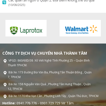
Các quán ăn ngon ở Quận 2: Địa điểm không thể bỏ qua
(10/08/2025)
CÔNG TY DỊCH VỤ CHUYỂN NHÀ THÀNH TÂM
VPGD: 860/60D/38 Xô Viết Nghệ Tĩnh Phường 25 – Quận Bình
Thạnh TPHCM.
Bãi Xe: 173 Đường Bùi Văn Ba, Phường Tân Thuận Đông , Quận
7, TPHCM
Bãi Xe: 158 Nguyễn Văn Quá , Phường Tân Hưng Thuận , Quận
12, TPHCM
Bãi Xe: 1170 Kha Vạn Cân , Phường Linh Tây , Quận Thủ Đức, TPHCM
Hotline:
0941.776.776 - 0901.729.729 Mr Tâm.