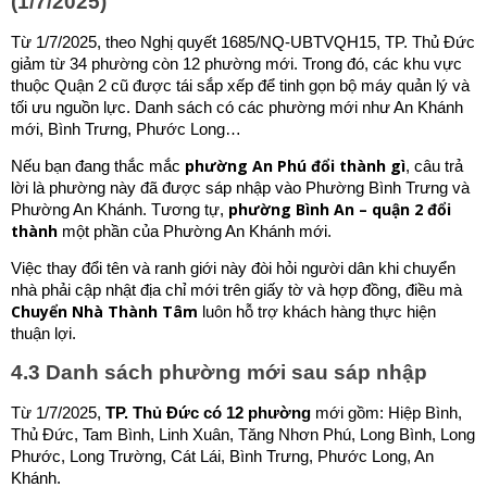
(1/7/2025)
Từ 1/7/2025, theo Nghị quyết 1685/NQ-UBTVQH15, TP. Thủ Đức
giảm từ 34 phường còn 12 phường mới. Trong đó, các khu vực
thuộc Quận 2 cũ được tái sắp xếp để tinh gọn bộ máy quản lý và
tối ưu nguồn lực. Danh sách có các phường mới như An Khánh
mới, Bình Trưng, Phước Long…
phường An Phú đổi thành gì
Nếu bạn đang thắc mắc
, câu trả
lời là phường này đã được sáp nhập vào Phường Bình Trưng và
phường Bình An – quận 2 đổi
Phường An Khánh. Tương tự,
thành
một phần của Phường An Khánh mới.
Việc thay đổi tên và ranh giới này đòi hỏi người dân khi chuyển
nhà phải cập nhật địa chỉ mới trên giấy tờ và hợp đồng, điều mà
Chuyển Nhà Thành Tâm
luôn hỗ trợ khách hàng thực hiện
thuận lợi.
4.3 Danh sách phường mới sau sáp nhập
Từ 1/7/2025,
TP. Thủ Đức có 12 phường
mới gồm: Hiệp Bình,
Thủ Đức, Tam Bình, Linh Xuân, Tăng Nhơn Phú, Long Bình, Long
Phước, Long Trường, Cát Lái, Bình Trưng, Phước Long, An
Khánh.