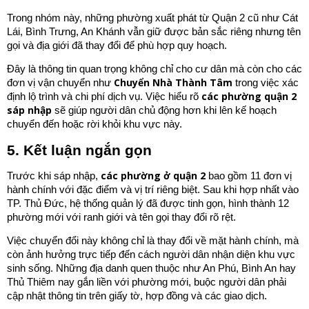
Trong nhóm này, những phường xuất phát từ Quận 2 cũ như Cát
Lái, Bình Trưng, An Khánh vẫn giữ được bản sắc riêng nhưng tên
gọi và địa giới đã thay đổi để phù hợp quy hoạch.
Đây là thông tin quan trọng không chỉ cho cư dân mà còn cho các
Chuyển Nhà Thành Tâm
đơn vị vận chuyển như
trong việc xác
các phường quận 2
định lộ trình và chi phí dịch vụ. Việc hiểu rõ
sáp nhập
sẽ giúp người dân chủ động hơn khi lên kế hoạch
chuyển đến hoặc rời khỏi khu vực này.
5. Kết luận ngắn gọn
các phường ở quận 2
Trước khi sáp nhập,
bao gồm 11 đơn vị
hành chính với đặc điểm và vị trí riêng biệt. Sau khi hợp nhất vào
TP. Thủ Đức, hệ thống quản lý đã được tinh gọn, hình thành 12
phường mới với ranh giới và tên gọi thay đổi rõ rệt.
Việc chuyển đổi này không chỉ là thay đổi về mặt hành chính, mà
còn ảnh hưởng trực tiếp đến cách người dân nhận diện khu vực
sinh sống. Những địa danh quen thuộc như An Phú, Bình An hay
Thủ Thiêm nay gắn liền với phường mới, buộc người dân phải
cập nhật thông tin trên giấy tờ, hợp đồng và các giao dịch.