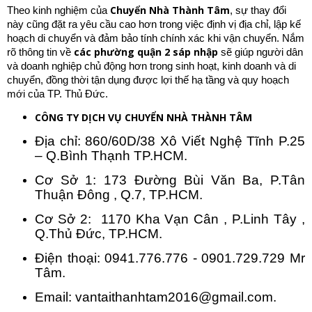
Chuyển Nhà Thành Tâm
Theo kinh nghiệm của
, sự thay đổi
này cũng đặt ra yêu cầu cao hơn trong việc định vị địa chỉ, lập kế
hoạch di chuyển và đảm bảo tính chính xác khi vận chuyển. Nắm
các phường quận 2 sáp nhập
rõ thông tin về
sẽ giúp người dân
và doanh nghiệp chủ động hơn trong sinh hoạt, kinh doanh và di
chuyển, đồng thời tận dụng được lợi thế hạ tầng và quy hoạch
mới của TP. Thủ Đức.
CÔNG TY DỊCH VỤ CHUYỂN NHÀ THÀNH TÂM
Địa chỉ: 860/60D/38 Xô Viết Nghệ Tĩnh P.25
– Q.Bình Thạnh TP.HCM.
Cơ Sở 1: 173 Đường Bùi Văn Ba, P.Tân
Thuận Đông , Q.7, TP.HCM.
Cơ Sở 2: 1170 Kha Vạn Cân , P.Linh Tây ,
Q.Thủ Đức, TP.HCM.
Điện thoại: 0941.776.776 - 0901.729.729 Mr
Tâm.
Email: vantaithanhtam2016@gmail.com.