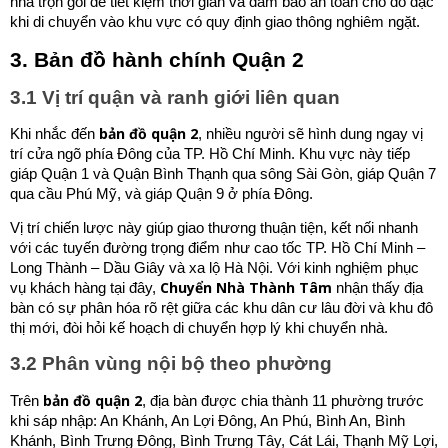
nhà trọn gói để tiết kiệm thời gian và đảm bảo an toàn cho đồ đạc
khi di chuyển vào khu vực có quy định giao thông nghiêm ngặt.
3. Bản đồ hành chính Quận 2
3.1 Vị trí quận và ranh giới liên quan
bản đồ quận 2
Khi nhắc đến
, nhiều người sẽ hình dung ngay vị
trí cửa ngõ phía Đông của TP. Hồ Chí Minh. Khu vực này tiếp
giáp Quận 1 và Quận Bình Thạnh qua sông Sài Gòn, giáp Quận 7
qua cầu Phú Mỹ, và giáp Quận 9 ở phía Đông.
Vị trí chiến lược này giúp giao thương thuận tiện, kết nối nhanh
với các tuyến đường trọng điểm như cao tốc TP. Hồ Chí Minh –
Long Thành – Dầu Giây và xa lộ Hà Nội. Với kinh nghiệm phục
Chuyển Nhà Thành Tâm
vụ khách hàng tại đây,
nhận thấy địa
bàn có sự phân hóa rõ rệt giữa các khu dân cư lâu đời và khu đô
thị mới, đòi hỏi kế hoạch di chuyển hợp lý khi chuyển nhà.
3.2 Phân vùng nội bộ theo phường
bản đồ quận 2
Trên
, địa bàn được chia thành 11 phường trước
khi sáp nhập: An Khánh, An Lợi Đông, An Phú, Bình An, Bình
Khánh, Bình Trưng Đông, Bình Trưng Tây, Cát Lái, Thạnh Mỹ Lợi,