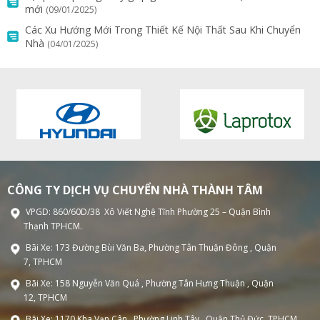
mới
(09/01/2025)
Các Xu Hướng Mới Trong Thiết Kế Nội Thất Sau Khi Chuyển
Nhà
(04/01/2025)
CÔNG TY DỊCH VỤ CHUYỂN NHÀ THÀNH TÂM
VPGD: 860/60D/38 Xô Viết Nghệ Tĩnh Phường 25 – Quận Bình
Thạnh TPHCM.
Bãi Xe: 173 Đường Bùi Văn Ba, Phường Tân Thuận Đông , Quận
7, TPHCM
Bãi Xe: 158 Nguyễn Văn Quá , Phường Tân Hưng Thuận , Quận
12, TPHCM
Bãi Xe: 1170 Kha Vạn Cân , Phường Linh Tây , Quận Thủ Đức, TPHCM