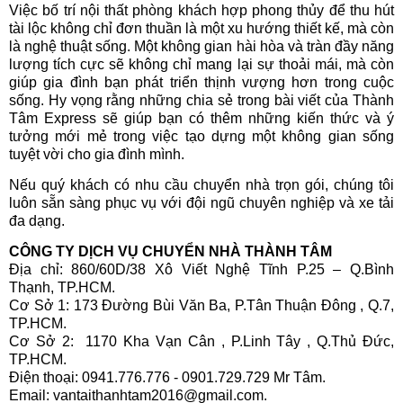
Việc bố trí nội thất phòng khách hợp phong thủy để thu hút
tài lộc không chỉ đơn thuần là một xu hướng thiết kế, mà còn
là nghệ thuật sống. Một không gian hài hòa và tràn đầy năng
lượng tích cực sẽ không chỉ mang lại sự thoải mái, mà còn
giúp gia đình bạn phát triển thịnh vượng hơn trong cuộc
sống. Hy vọng rằng những chia sẻ trong bài viết của Thành
Tâm Express sẽ giúp bạn có thêm những kiến thức và ý
tưởng mới mẻ trong việc tạo dựng một không gian sống
tuyệt vời cho gia đình mình.
Nếu quý khách có nhu cầu chuyển nhà trọn gói, chúng tôi
luôn sẵn sàng phục vụ với đội ngũ chuyên nghiệp và xe tải
đa dạng.
CÔNG TY DỊCH VỤ CHUYỂN NHÀ THÀNH TÂM
Địa chỉ: 860/60D/38 Xô Viết Nghệ Tĩnh P.25 – Q.Bình
Thạnh, TP.HCM.
Cơ Sở 1: 173 Đường Bùi Văn Ba, P.Tân Thuận Đông , Q.7,
TP.HCM.
Cơ Sở 2: 1170 Kha Vạn Cân , P.Linh Tây , Q.Thủ Đức,
TP.HCM.
Điện thoại: 0941.776.776 - 0901.729.729 Mr Tâm.
Email: vantaithanhtam2016@gmail.com.