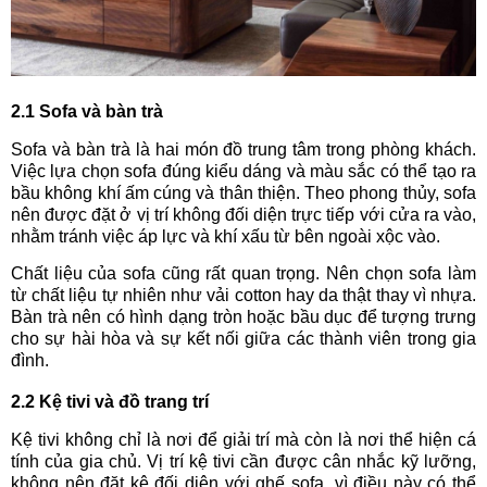
2.1 Sofa và bàn trà
Sofa và bàn trà là hai món đồ trung tâm trong phòng khách.
Việc lựa chọn sofa đúng kiểu dáng và màu sắc có thể tạo ra
bầu không khí ấm cúng và thân thiện. Theo phong thủy, sofa
nên được đặt ở vị trí không đối diện trực tiếp với cửa ra vào,
nhằm tránh việc áp lực và khí xấu từ bên ngoài xộc vào.
Chất liệu của sofa cũng rất quan trọng. Nên chọn sofa làm
từ chất liệu tự nhiên như vải cotton hay da thật thay vì nhựa.
Bàn trà nên có hình dạng tròn hoặc bầu dục để tượng trưng
cho sự hài hòa và sự kết nối giữa các thành viên trong gia
đình.
2.2 Kệ tivi và đồ trang trí
Kệ tivi không chỉ là nơi để giải trí mà còn là nơi thể hiện cá
tính của gia chủ. Vị trí kệ tivi cần được cân nhắc kỹ lưỡng,
không nên đặt kệ đối diện với ghế sofa, vì điều này có thể