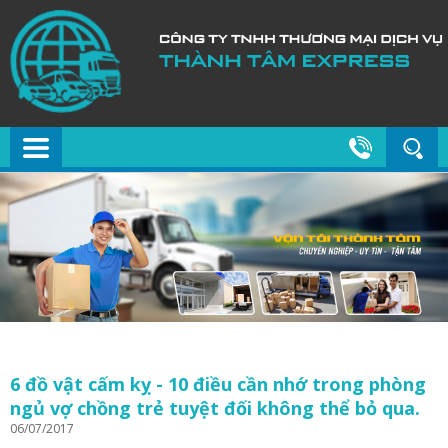
6 đồ vật cấm kỵ - 10 điều cần nhớ trong phòng
ngủ vợ chồng trẻ tuyệt đối không thể bỏ qua.
06/07/2017