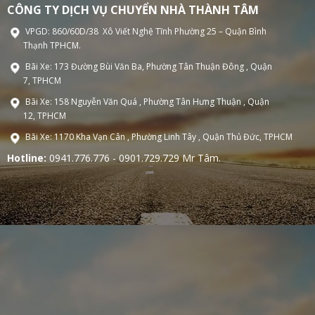
CÔNG TY DỊCH VỤ CHUYỂN NHÀ THÀNH TÂM
VPGD: 860/60D/38 Xô Viết Nghệ Tĩnh Phường 25 – Quận Bình
Thạnh TPHCM.
Bãi Xe: 173 Đường Bùi Văn Ba, Phường Tân Thuận Đông , Quận
7, TPHCM
Bãi Xe: 158 Nguyễn Văn Quá , Phường Tân Hưng Thuận , Quận
12, TPHCM
Bãi Xe: 1170 Kha Vạn Cân , Phường Linh Tây , Quận Thủ Đức, TPHCM
Hotline:
0941.776.776 - 0901.729.729 Mr Tâm.